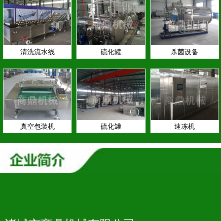
清洗流水线
硫化罐
杀菌设备
真空包装机
硫化罐
速冻机