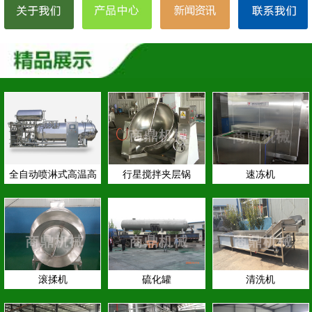
全自动喷淋式高温高
行星搅拌夹层锅
速冻机
压…
滚揉机
硫化罐
清洗机