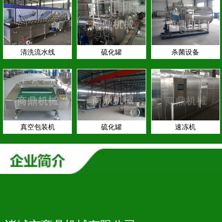
清洗流水线
硫化罐
杀菌设备
真空包装机
硫化罐
速冻机