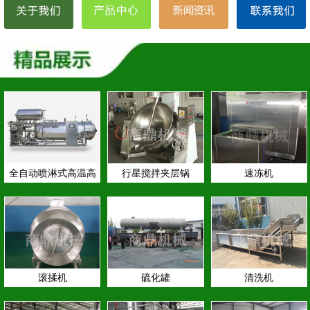
全自动喷淋式高温高
行星搅拌夹层锅
速冻机
压…
滚揉机
硫化罐
清洗机