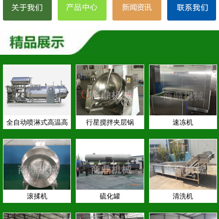
全自动喷淋式高温高
行星搅拌夹层锅
速冻机
压…
滚揉机
硫化罐
清洗机