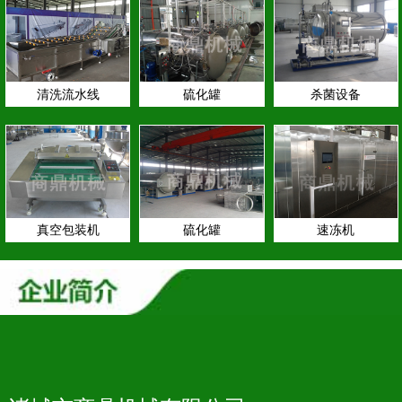
清洗流水线
硫化罐
杀菌设备
真空包装机
硫化罐
速冻机