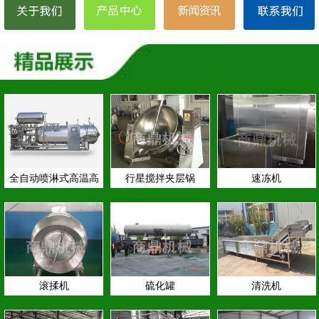
全自动喷淋式高温高
行星搅拌夹层锅
速冻机
压…
滚揉机
硫化罐
清洗机