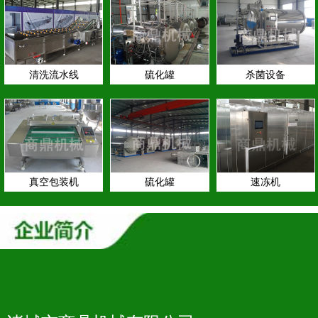
清洗流水线
硫化罐
杀菌设备
真空包装机
硫化罐
速冻机